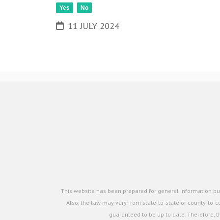
Yes
No
11 JULY 2024
This website has been prepared for general information pur
Also, the law may vary from state-to-state or county-to-co
guaranteed to be up to date. Therefore, t