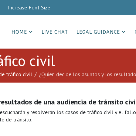
crease Font Size
HOME
LIVE CHAT
LEGAL GUIDANCE
fico civil
e tráfico civil
¿Quién decide los asuntos y los resultados
resultados de una audiencia de tránsito civi
escucharán y resolverán los casos de tráfico civil y el fallo
te de tránsito.