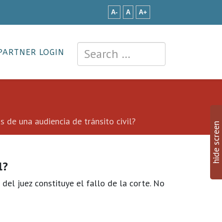
A-
A
A+
PARTNER LOGIN
 de una audiencia de tránsito civil?
hide screen
l?
 del juez constituye el fallo de la corte. No